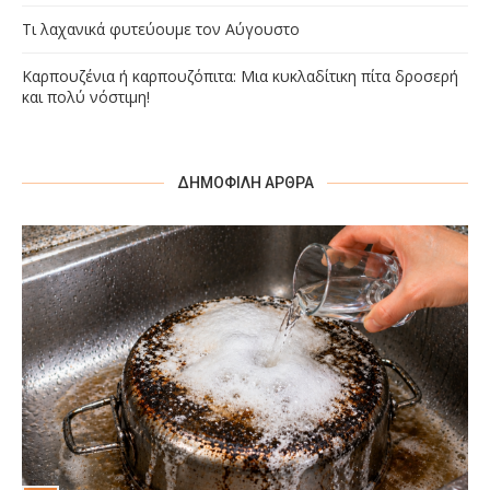
Τι λαχανικά φυτεύουμε τον Αύγουστο
Καρπουζένια ή καρπουζόπιτα: Μια κυκλαδίτικη πίτα δροσερή
και πολύ νόστιμη!
ΔΗΜΟΦΙΛΉ ΆΡΘΡΑ