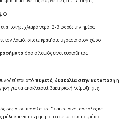
μοκρασία μειώνει τις ευεργετικές του ιδιότητες.
ιμο
 ένα ποτήρι χλιαρό νερό, 2–3 φορές την ημέρα.
ει τον λαιμό, οπότε κρατήστε υγρασία στον χώρο.
 ροφήματα
όσο ο λαιμός είναι ευαίσθητος.
 συνοδεύεται από
πυρετό
,
δυσκολία στην κατάποση
ή
όγηση για να αποκλειστεί βακτηριακή λοίμωξη (π.χ.
χός σας στον πονόλαιμο. Είναι φυσικό, ασφαλές και
ς μέλι
και να το χρησιμοποιείτε με σωστό τρόπο.