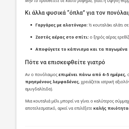
Μην το προσθέτετε σε καυτό ρόφημα
, γιατί η υψηλή θερ
Κι άλλα φυσικά “όπλα” για τον πονόλα
Γαργάρες με αλατόνερο:
½ κουταλάκι αλάτι σε
Ζεστός αέρας στο σπίτι:
ο ξηρός αέρας ερεθίζ
Αποφύγετε το κάπνισμα και τα παγωμένα
Πότε να επισκεφθείτε γιατρό
Αν ο πονόλαιμος
επιμένει πάνω από 4–5 ημέρες
,
πρησμένους λεμφαδένες
, χρειάζεται ιατρική αξιολ
αμυγδαλίτιδα).
Μια κουταλιά μέλι μπορεί να γίνει ο καλύτερος σύμμα
αποτελεσματικό, αρκεί να επιλέξετε
καλής ποιότητα