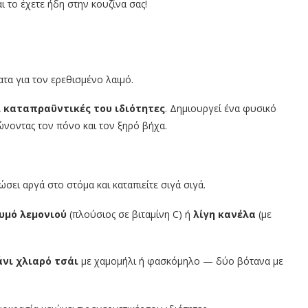
 το έχετε ήδη στην κουζίνα σας!
τα για τον ερεθισμένο λαιμό.
 καταπραϋντικές του ιδιότητες
. Δημιουργεί ένα φυσικό
ώνοντας τον πόνο και τον ξηρό βήχα.
ώσει αργά στο στόμα και καταπιείτε σιγά σιγά.
υμό λεμονιού
(πλούσιος σε βιταμίνη C) ή
λίγη κανέλα
(με
άνι χλιαρό τσάι
με χαμομήλι ή φασκόμηλο — δύο βότανα με