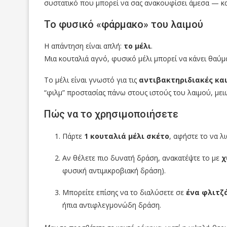
συστατικό που μπορεί να σας ανακουφίσει άμεσα — και
Το φυσικό «φάρμακο» του λαιμού
Η απάντηση είναι απλή:
το μέλι
.
Μια κουταλιά αγνό, φυσικό μέλι μπορεί να κάνει θαύμα
Το μέλι είναι γνωστό για τις
αντιβακτηριδιακές και
“φιλμ” προστασίας πάνω στους ιστούς του λαιμού, μει
Πώς να το χρησιμοποιήσετε
Πάρτε
1 κουταλιά μέλι σκέτο
, αφήστε το να λι
Αν θέλετε πιο δυνατή δράση, ανακατέψτε το με
χ
φυσική αντιμικροβιακή δράση).
Μπορείτε επίσης να το διαλύσετε σε
ένα φλιτζ
ήπια αντιφλεγμονώδη δράση.