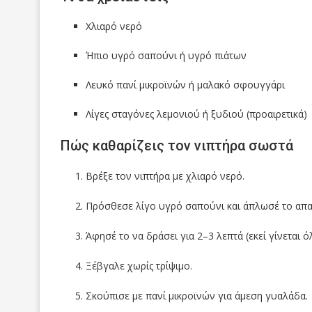
Χλιαρό νερό
Ήπιο υγρό σαπούνι ή υγρό πιάτων
Λευκό πανί μικροϊνών ή μαλακό σφουγγάρι
Λίγες σταγόνες λεμονιού ή ξυδιού (προαιρετικά)
Πώς καθαρίζεις τον νιπτήρα σωστά
Βρέξε τον νιπτήρα με χλιαρό νερό.
Πρόσθεσε λίγο υγρό σαπούνι και άπλωσέ το απα
Άφησέ το να δράσει για 2–3 λεπτά (εκεί γίνεται ό
Ξέβγαλε χωρίς τρίψιμο.
Σκούπισε με πανί μικροϊνών για άμεση γυαλάδα.