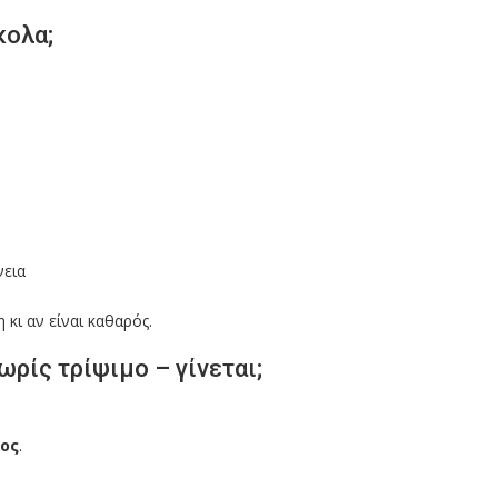
κολα;
νεια
 κι αν είναι καθαρός.
ρίς τρίψιμο – γίνεται;
ος
.