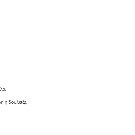
λά.
λη η δουλειά).