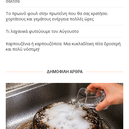
σάλτσα
Το πρωινό φουλ στην πρωτεΐνη που θα σας κρατήσει
χορτάτους και γεμάτους ενέργεια πολλές ώρες
Τι λαχανικά φυτεύουμε τον Αύγουστο
Καρπουζένια ή καρπουζόπιτα: Μια κυκλαδίτικη πίτα δροσερή
και πολύ νόστιμη!
ΔΗΜΟΦΙΛΉ ΆΡΘΡΑ