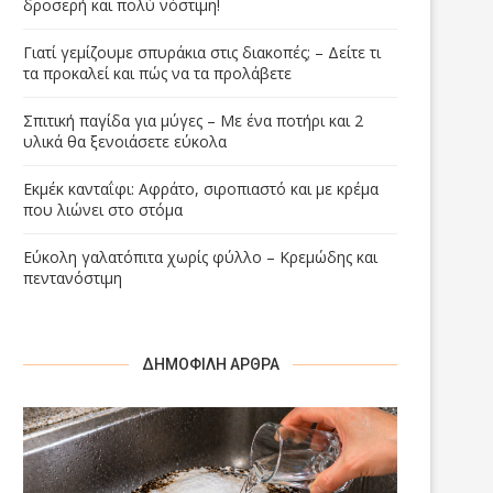
δροσερή και πολύ νόστιμη!
Γιατί γεμίζουμε σπυράκια στις διακοπές; – Δείτε τι
τα προκαλεί και πώς να τα προλάβετε
Σπιτική παγίδα για μύγες – Με ένα ποτήρι και 2
υλικά θα ξενοιάσετε εύκολα
Εκμέκ κανταΐφι: Αφράτο, σιροπιαστό και με κρέμα
που λιώνει στο στόμα
Εύκολη γαλατόπιτα χωρίς φύλλο – Κρεμώδης και
πεντανόστιμη
ΔΗΜΟΦΙΛΉ ΆΡΘΡΑ