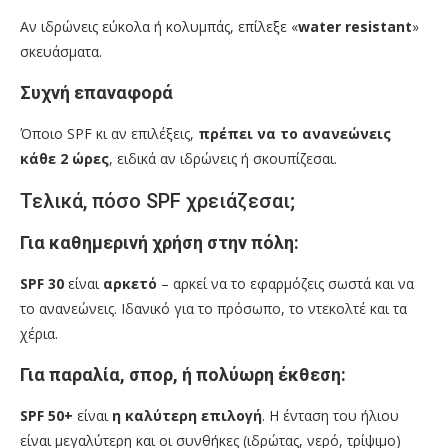
Αν ιδρώνεις εύκολα ή κολυμπάς, επίλεξε «
water resistant
»
σκευάσματα.
Συχνή επαναφορά
Όποιο SPF κι αν επιλέξεις,
πρέπει να το ανανεώνεις
κάθε 2 ώρες
, ειδικά αν ιδρώνεις ή σκουπίζεσαι.
Τελικά, πόσο SPF χρειάζεσαι;
Για καθημερινή χρήση στην πόλη:
SPF 30
είναι
αρκετό
– αρκεί να το εφαρμόζεις σωστά και να
το ανανεώνεις. Ιδανικό για το πρόσωπο, το ντεκολτέ και τα
χέρια.
Για παραλία, σπορ, ή πολύωρη έκθεση:
SPF 50+
είναι
η καλύτερη επιλογή
. Η ένταση του ήλιου
είναι μεγαλύτερη και οι συνθήκες (ιδρώτας, νερό, τρίψιμο)