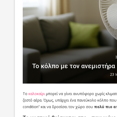
Το κόλπο με τον ανεμιστήρα 
23 
Το
καλοκαίρι
μπορεί να γίνει ανυπόφορο χωρίς κλιματ
ζεστό αέρα. Όμως, υπάρχει ένα πανεύκολο κόλπο που 
condition” και να δροσίσει τον χώρο σου
πολύ πιο α