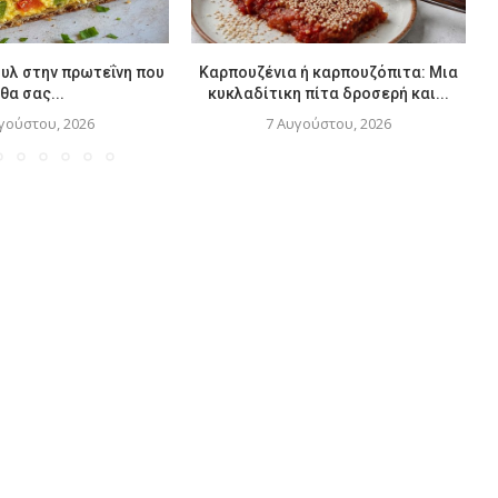
υλ στην πρωτεΐνη που
Καρπουζένια ή καρπουζόπιτα: Μια
θα σας...
κυκλαδίτικη πίτα δροσερή και...
γούστου, 2026
7 Αυγούστου, 2026