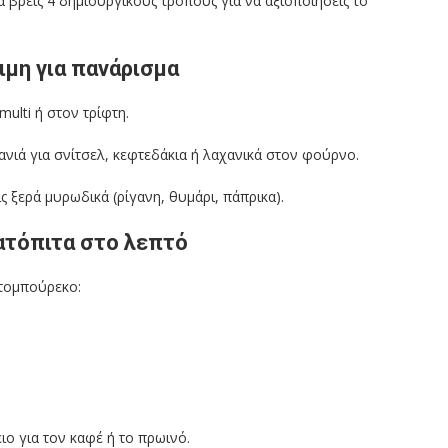
 βρεις 4 δημιουργικούς τρόπους για να αξιοποιήσεις το
ιμη για πανάρισμα
multi ή στον τρίφτη.
ανιά για σνίτσελ, κεφτεδάκια ή λαχανικά στον φούρνο.
ς ξερά μυρωδικά (ρίγανη, θυμάρι, πάπρικα).
λατόπιτα στο λεπτό
κτομπούρεκο:
ιο για τον καφέ ή το πρωινό.