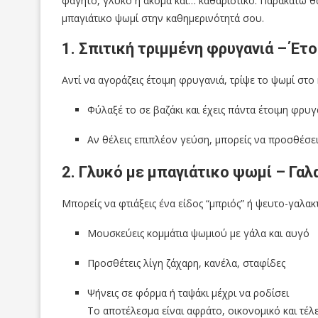
φαγητό, γλυκό ή ακόμα και… καθαριστικό. Παρακάτω θα
μπαγιάτικο ψωμί στην καθημερινότητά σου.
1. Σπιτική τριμμένη φρυγανιά – Έτο
Αντί να αγοράζεις έτοιμη φρυγανιά, τρίψε το ψωμί στο 
Φύλαξέ το σε βαζάκι και έχεις πάντα έτοιμη φρυγ
Αν θέλεις επιπλέον γεύση, μπορείς να προσθέσει
2. Γλυκό με μπαγιάτικο ψωμί – Γα
Μπορείς να φτιάξεις ένα είδος “μπριός” ή ψευτο-γαλα
Μουσκεύεις κομμάτια ψωμιού με γάλα και αυγό
Προσθέτεις λίγη ζάχαρη, κανέλα, σταφίδες
Ψήνεις σε φόρμα ή ταψάκι μέχρι να ροδίσει
Το αποτέλεσμα είναι αφράτο, οικονομικό και τέλε