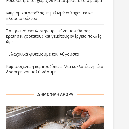
Εύκολοι τρόποι χωρίς να καταστρέψετε το ύφασμα
Μπριάμ κατσαρόλας με μελωμένα λαχανικά και
πλούσια σάλτσα
Το πρωινό φουλ στην πρωτεΐνη που θα σας
κρατήσει χορτάτους και γεμάτους ενέργεια πολλές
ώρες
Τι λαχανικά φυτεύουμε τον Αύγουστο
Καρπουζένια ή καρπουζόπιτα: Μια κυκλαδίτικη πίτα
δροσερή και πολύ νόστιμη!
ΔΗΜΟΦΙΛΉ ΆΡΘΡΑ