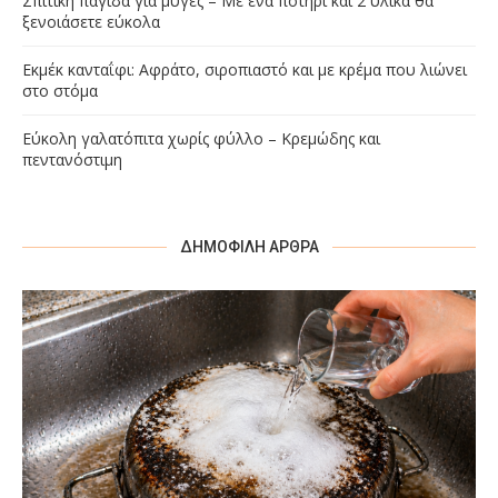
Σπιτική παγίδα για μύγες – Με ένα ποτήρι και 2 υλικά θα
ξενοιάσετε εύκολα
Εκμέκ κανταΐφι: Αφράτο, σιροπιαστό και με κρέμα που λιώνει
στο στόμα
Εύκολη γαλατόπιτα χωρίς φύλλο – Κρεμώδης και
πεντανόστιμη
ΔΗΜΟΦΙΛΉ ΆΡΘΡΑ