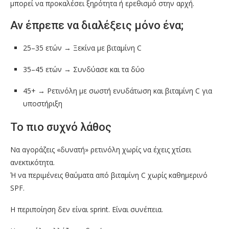
μπορεί να προκαλέσει ξηρότητα ή ερεθισμό στην αρχή.
Αν έπρεπε να διαλέξεις μόνο ένα;
25–35 ετών → Ξεκίνα με βιταμίνη C
35–45 ετών → Συνδύασε και τα δύο
45+ → Ρετινόλη με σωστή ενυδάτωση και βιταμίνη C για
υποστήριξη
Το πιο συχνό λάθος
Να αγοράζεις «δυνατή» ρετινόλη χωρίς να έχεις χτίσει
ανεκτικότητα.
Ή να περιμένεις θαύματα από βιταμίνη C χωρίς καθημερινό
SPF.
Η περιποίηση δεν είναι sprint. Είναι συνέπεια.