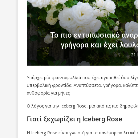
Το πιο εντυπωσιακό ανα
γρήγορα και έχει λουλ
21 
Υπάρχει μία τριανταφυλλιά που έχει αγαπηθεί όσο λί
υπερβολική φροντίδα. Αναπτύσσεται γρήγορα, καλύπτε
ανθοφορία για μήνες.
Ο λόγος για την
Iceberg Rose
, μία από τις πιο δημοφι
Γιατί ξεχωρίζει η Iceberg Rose
Η Iceberg Rose είναι γνωστή για τα πανέμορφα λευκά ά