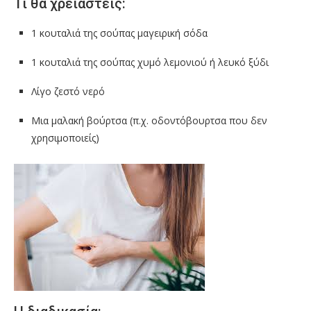
Τι θα χρειαστείς:
1 κουταλιά της σούπας μαγειρική σόδα
1 κουταλιά της σούπας χυμό λεμονιού ή λευκό ξύδι
Λίγο ζεστό νερό
Μια μαλακή βούρτσα (π.χ. οδοντόβουρτσα που δεν
χρησιμοποιείς)