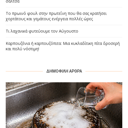
σάλτσα
Το πρωινό φουλ στην πρωτεΐνη που θα σας κρατήσει
χορτάτους και γεμάτους ενέργεια πολλές ώρες
Τι λαχανικά φυτεύουμε τον Αύγουστο
Καρπουζένια ή καρπουζόπιτα: Μια κυκλαδίτικη πίτα δροσερή
και πολύ νόστιμη!
ΔΗΜΟΦΙΛΉ ΆΡΘΡΑ