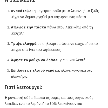
Η διαδικασία:
Ανακάτεψε
τη μαγειρική σόδα με το λεμόνι (ή το ξύδι)
μέχρι να δημιουργηθεί μια παχύρρευστη πάστα.
Άπλωσε την πάστα
πάνω στον λεκέ κάτω από τη
μασχάλη.
Τρίψε ελαφρά
με τη βούρτσα ώστε να εισχωρήσει το
μείγμα στις ίνες του υφάσματος.
Άφησε το ρούχο να δράσει
για 30–60 λεπτά.
Ξέπλυνε με χλιαρό νερό
και πλύνε κανονικά στο
πλυντήριο.
Γιατί λειτουργεί:
Η μαγειρική σόδα διασπά τις οσμές και τους οργανικούς
λεκέδες, ενώ το λεμόνι ή το ξύδι λευκαίνουν και