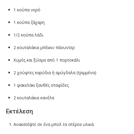
1 κούπα νερό
1 κούπα ζάχαρη
1/2 κούπα λάδι
2 κουταλάκια μπέικιν πάουντερ
Χυμός και ξύσμα από 1 πορτοκάλι
2 χούφτες καρύδια ή αμύγδαλα (τριμμένα)
1 φακελάκι ξανθές σταφίδες
2 κουταλάκια κανέλα
Εκτέλεση
Ανακατέψτε σε ένα μπολ τα στέρεα υλικά.