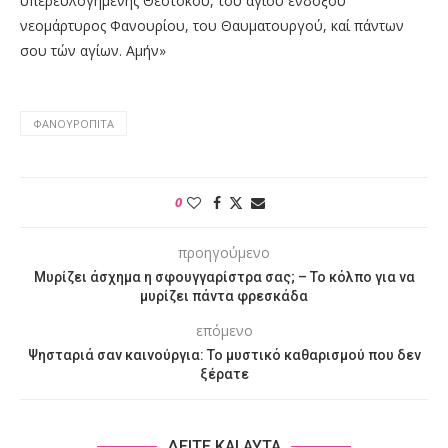
υπερευλογημένης Θεοτόκου, του αγίου ένδοξου
νεομάρτυρος Φανουρίου, του Θαυματουργού, καί πάντων
σου τών αγίων. Αμήν»
ΦΑΝΟΥΡΌΠΙΤΑ
0
προηγούμενο
Μυρίζει άσχημα η σφουγγαρίστρα σας; – Το κόλπο για να
μυρίζει πάντα φρεσκάδα
επόμενο
Ψησταριά σαν καινούργια: Το μυστικό καθαρισμού που δεν
ξέρατε
ΔΕΙΤΕ ΚΑΙ ΑΥΤΑ