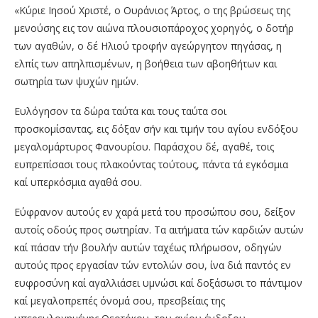
«Κύριε Ιησού Χριστέ, ο Ουράνιος Άρτος, ο της βρώσεως της
μενούσης εις τον αιώνα πλουσιοπάροχος χορηγός, ο δοτήρ
των αγαθών, ο δέ Ηλιού τροφήν αγεώργητον πηγάσας, η
ελπίς των απηλπισμένων, η βοήθεια των αβοηθήτων και
σωτηρία των ψυχών ημών.
Ευλόγησον τα δώρα ταύτα και τους ταύτα σοι
προσκομίσαντας, εις δόξαν σήν και τιμήν του αγίου ενδόξου
μεγαλομάρτυρος Φανουρίου. Παράσχου δέ, αγαθέ, τοις
ευπρεπίσασι τους πλακούντας τούτους, πάντα τά εγκόσμια
καί υπερκόσμια αγαθά σου.
Εύφρανον αυτούς εν χαρά μετά του προσώπου σου, δείξον
αυτοίς οδούς προς σωτηρίαν. Τα αιτήματα τών καρδιών αυτών
καί πάσαν τήν βουλήν αυτών ταχέως πλήρωσον, οδηγών
αυτούς προς εργασίαν τών εντολών σου, ίνα διά παντός εν
ευφροσύνη καί αγαλλιάσει υμνώσι καί δοξάσωσι το πάντιμον
καί μεγαλοπρεπές όνομά σου, πρεσβείαις της