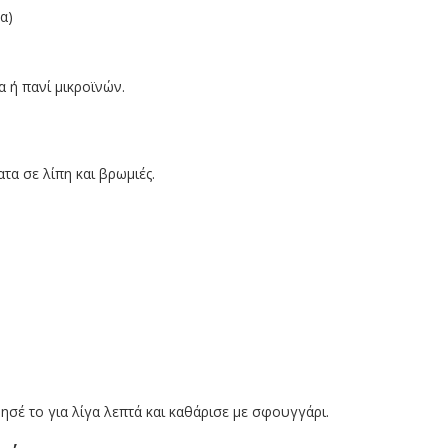
α)
α ή πανί μικροϊνών.
τα σε λίπη και βρωμιές.
ησέ το για λίγα λεπτά και καθάρισε με σφουγγάρι.