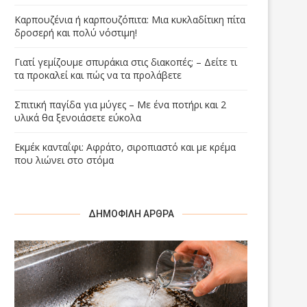
Καρπουζένια ή καρπουζόπιτα: Μια κυκλαδίτικη πίτα
δροσερή και πολύ νόστιμη!
Γιατί γεμίζουμε σπυράκια στις διακοπές; – Δείτε τι
τα προκαλεί και πώς να τα προλάβετε
Σπιτική παγίδα για μύγες – Με ένα ποτήρι και 2
υλικά θα ξενοιάσετε εύκολα
Εκμέκ κανταΐφι: Αφράτο, σιροπιαστό και με κρέμα
που λιώνει στο στόμα
ΔΗΜΟΦΙΛΉ ΆΡΘΡΑ