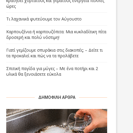
κρατήσει χορτάτους και γεμάτους ενέργεια πολλές
ώρες
Τι λαχανικά φυτεύουμε τον Αύγουστο
Καρπουζένια ή καρπουζόπιτα: Μια κυκλαδίτικη πίτα
δροσερή και πολύ νόστιμη!
Γιατί γεμίζουμε σπυράκια στις διακοπές; – Δείτε τι
τα προκαλεί και πώς να τα προλάβετε
Σπιτική παγίδα για μύγες – Με ένα ποτήρι και 2
υλικά θα ξενοιάσετε εύκολα
ΔΗΜΟΦΙΛΉ ΆΡΘΡΑ