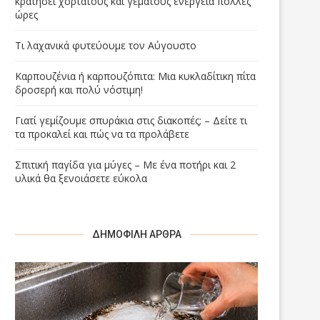
κρατήσει χορτάτους και γεμάτους ενέργεια πολλές
ώρες
Τι λαχανικά φυτεύουμε τον Αύγουστο
Καρπουζένια ή καρπουζόπιτα: Μια κυκλαδίτικη πίτα
δροσερή και πολύ νόστιμη!
Γιατί γεμίζουμε σπυράκια στις διακοπές; – Δείτε τι
τα προκαλεί και πώς να τα προλάβετε
Σπιτική παγίδα για μύγες – Με ένα ποτήρι και 2
υλικά θα ξενοιάσετε εύκολα
ΔΗΜΟΦΙΛΉ ΆΡΘΡΑ