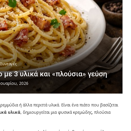
Συνταγές
 με 3 υλικά και «πλούσια» γεύση
νουαρίου, 2026
ρεμμύδια ή άλλα περιττά υλικά. Είναι ένα πιάτο που βασίζεται
ικά υλικά
, δημιουργείται μια φυσικά κρεμώδης, πλούσια