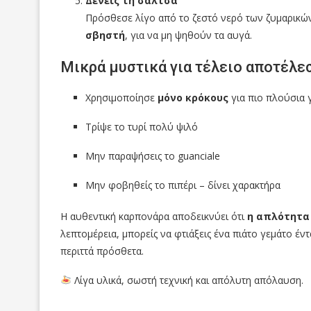
Δένεις τη σάλτσα
Πρόσθεσε λίγο από το ζεστό νερό των ζυμαρικών 
σβηστή
, για να μη ψηθούν τα αυγά.
Μικρά μυστικά για τέλειο αποτέλε
Χρησιμοποίησε
μόνο κρόκους
για πιο πλούσια 
Τρίψε το τυρί πολύ ψιλό
Μην παραψήσεις το guanciale
Μην φοβηθείς το πιπέρι – δίνει χαρακτήρα
Η αυθεντική καρπονάρα αποδεικνύει ότι
η απλότητα 
λεπτομέρεια, μπορείς να φτιάξεις ένα πιάτο γεμάτο έν
περιττά πρόσθετα.
Λίγα υλικά, σωστή τεχνική και απόλυτη απόλαυση.