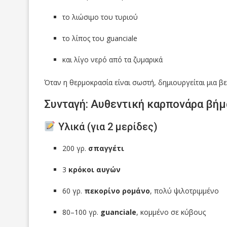
το λιώσιμο του τυριού
το λίπος του guanciale
και λίγο νερό από τα ζυμαρικά
Όταν η θερμοκρασία είναι σωστή, δημιουργείται μια βε
Συνταγή: Αυθεντική καρπονάρα βή
Υλικά (για 2 μερίδες)
200 γρ.
σπαγγέτι
3
κρόκοι αυγών
60 γρ.
πεκορίνο ρομάνο
, πολύ ψιλοτριμμένο
80–100 γρ.
guanciale
, κομμένο σε κύβους