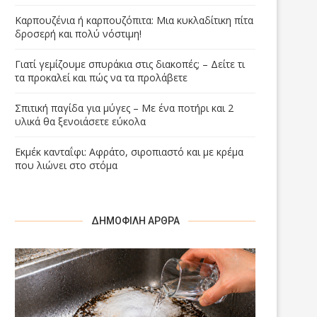
Καρπουζένια ή καρπουζόπιτα: Μια κυκλαδίτικη πίτα
δροσερή και πολύ νόστιμη!
Γιατί γεμίζουμε σπυράκια στις διακοπές; – Δείτε τι
τα προκαλεί και πώς να τα προλάβετε
Σπιτική παγίδα για μύγες – Με ένα ποτήρι και 2
υλικά θα ξενοιάσετε εύκολα
Εκμέκ κανταΐφι: Αφράτο, σιροπιαστό και με κρέμα
που λιώνει στο στόμα
ΔΗΜΟΦΙΛΉ ΆΡΘΡΑ