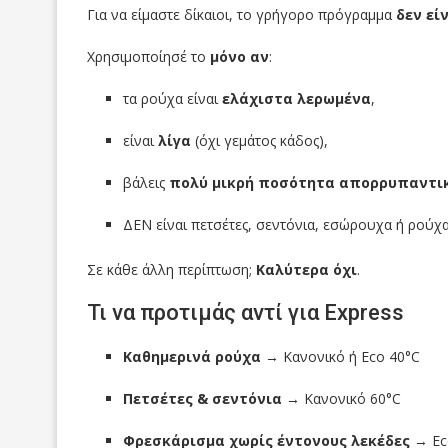
Για να είμαστε δίκαιοι, το γρήγορο πρόγραμμα
δεν εί
Χρησιμοποίησέ το
μόνο αν
:
τα ρούχα είναι
ελάχιστα λερωμένα
,
είναι
λίγα
(όχι γεμάτος κάδος),
βάλεις
πολύ μικρή ποσότητα απορρυπαντι
ΔΕΝ είναι πετσέτες, σεντόνια, εσώρουχα ή ρούχα
Σε κάθε άλλη περίπτωση;
Καλύτερα όχι
.
Τι να προτιμάς αντί για Express
Καθημερινά ρούχα
→ Κανονικό ή Eco 40°C
Πετσέτες & σεντόνια
→ Κανονικό 60°C
Φρεσκάρισμα χωρίς έντονους λεκέδες
→ Eco