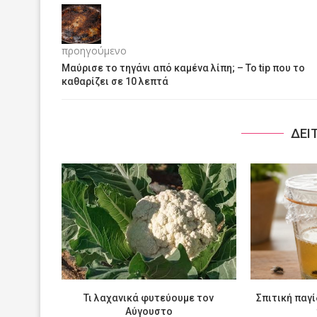
προηγούμενο
Μαύρισε το τηγάνι από καμένα λίπη; – Το tip που το
καθαρίζει σε 10 λεπτά
ΔΕΙ
Τι λαχανικά φυτεύουμε τον
Σπιτική παγί
Αύγουστο