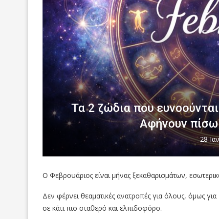
Τα 2 ζώδια που ευνοούντα
Αφήνουν πίσω 
28 Ια
Ο Φεβρουάριος είναι μήνας ξεκαθαρισμάτων, εσωτερι
Δεν φέρνει θεαματικές ανατροπές για όλους, όμως για
σε κάτι πιο σταθερό και ελπιδοφόρο.