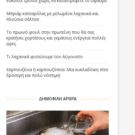
Εύκολοι τρόποι χωρίς να καταστρέψετε το ύφασμα
Μπριάμ κατσαρόλας με μελωμένα λαχανικά και
πλούσια σάλτσα
Το πρωινό φουλ στην πρωτεΐνη που θα σας
κρατήσει χορτάτους και γεμάτους ενέργεια πολλές
ώρες
Τι λαχανικά φυτεύουμε τον Αύγουστο
Καρπουζένια ή καρπουζόπιτα: Μια κυκλαδίτικη πίτα
δροσερή και πολύ νόστιμη!
ΔΗΜΟΦΙΛΉ ΆΡΘΡΑ