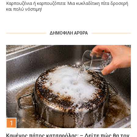
Καρπουζένια ή καρπουζόπιτα: Μια κυκλαδίτικη πίτα δροσερή
και πολύ νόστιμη!
ΔΗΜΟΦΙΛΉ ΆΡΘΡΑ
Καμένος πάτος κατσαρόλας; – Δείτε πώς θα τον