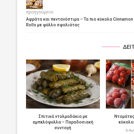
προηγούμενο
Αφράτα και πεντανόστιμα – Τα πιο εύκολα Cinnamon
Rolls με φύλλο σφολιάτας
ΔΕΙ
Σπιτικά ντολμαδάκια με
Ντομάτες
αμπελόφυλλα – Παραδοσιακή
εύκολοι
συνταγή
6 Αυ